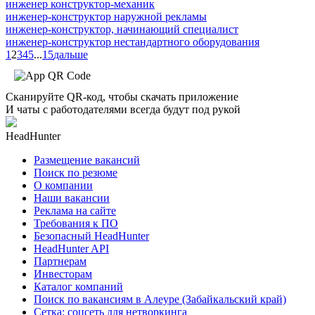
инженер конструктор-механик
инженер-конструктор наружной рекламы
инженер-конструктор, начинающий специалист
инженер-конструктор нестандартного оборудования
1
2
3
4
5
...
15
дальше
Сканируйте QR-код, чтобы скачать приложение
И чаты с работодателями всегда будут под рукой
HeadHunter
Размещение вакансий
Поиск по резюме
О компании
Наши вакансии
Реклама на сайте
Требования к ПО
Безопасный HeadHunter
HeadHunter API
Партнерам
Инвесторам
Каталог компаний
Поиск по вакансиям в Алеуре (Забайкальский край)
Сетка: соцсеть для нетворкинга