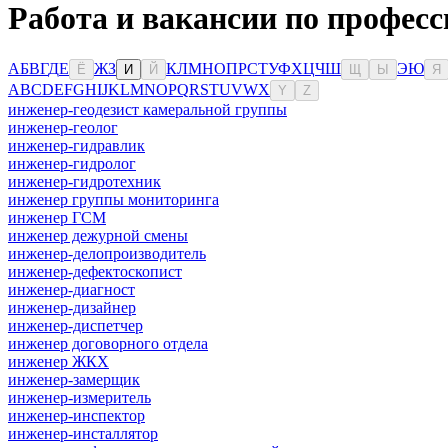
Работа и вакансии по професс
А
Б
В
Г
Д
Е
Ж
З
К
Л
М
Н
О
П
Р
С
Т
У
Ф
Х
Ц
Ч
Ш
Э
Ю
Ё
И
Й
Щ
Ы
Я
A
B
C
D
E
F
G
H
I
J
K
L
M
N
O
P
Q
R
S
T
U
V
W
X
Y
Z
инженер-геодезист камеральной группы
инженер-геолог
инженер-гидравлик
инженер-гидролог
инженер-гидротехник
инженер группы мониторинга
инженер ГСМ
инженер дежурной смены
инженер-делопроизводитель
инженер-дефектоскопист
инженер-диагност
инженер-дизайнер
инженер-диспетчер
инженер договорного отдела
инженер ЖКХ
инженер-замерщик
инженер-измеритель
инженер-инспектор
инженер-инсталлятор