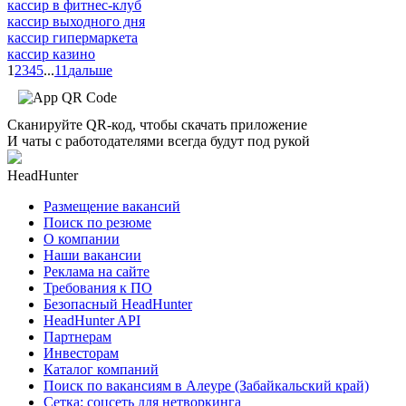
кассир в фитнес-клуб
кассир выходного дня
кассир гипермаркета
кассир казино
1
2
3
4
5
...
11
дальше
Сканируйте QR-код, чтобы скачать приложение
И чаты с работодателями всегда будут под рукой
HeadHunter
Размещение вакансий
Поиск по резюме
О компании
Наши вакансии
Реклама на сайте
Требования к ПО
Безопасный HeadHunter
HeadHunter API
Партнерам
Инвесторам
Каталог компаний
Поиск по вакансиям в Алеуре (Забайкальский край)
Сетка: соцсеть для нетворкинга