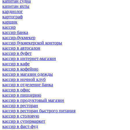
капитан судна
капитан яхты
кардиолог
картограф
карщик
кассир
кассир банка
кассир-букмекер
кассир букмекерской конторы
кассир в автосалон
кассир в буфет
кассир в интернет-магазин
кассир в кафе
кассир в кофейню
кассир в магазин одежды
кассир в ночной клуб
кассир в отделение банка
кассир в офис
кассир в пиццерию
кассир в продуктовый магазин
кассир в ресторан
кассир в ресторан быстрого питания
кассир в столовую
кассир в супермаркет
кассир в фаст-фуд