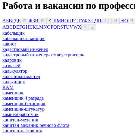
Работа и вакансии по професс
А
Б
В
Г
Д
Е
Ж
З
И
Л
М
Н
О
П
Р
С
Т
У
Ф
Х
Ц
Ч
Ш
Э
Ю
Ё
Й
К
Щ
Ы
Я
A
B
C
D
E
F
G
H
I
J
K
L
M
N
O
P
Q
R
S
T
U
V
W
X
Y
Z
кабельщик
кабельщик-спайщик
кавист
кадастровый инженер
кадастровый инженер-землеустроитель
кадровик
казначей
калькулятор
кальянный мастер
кальянщик
КАМ
каменщик
каменщик 4 разряда
каменщик-бетонщик
каменщик-штукатур
камнеобработчик
капитан-механик
капитан-механик речного флота
капитан-наставник