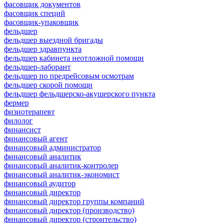
фасовщик документов
фасовщик специй
фасовщик-упаковщик
фельдшер
фельдшер выездной бригады
фельдшер здравпункта
фельдшер кабинета неотложной помощи
фельдшер-лаборант
фельдшер по предрейсовым осмотрам
фельдшер скорой помощи
фельдшер фельдшерско-акушерского пункта
фермер
физиотерапевт
филолог
финансист
финансовый агент
финансовый администратор
финансовый аналитик
финансовый аналитик-контролер
финансовый аналитик-экономист
финансовый аудитор
финансовый директор
финансовый директор группы компаний
финансовый директор (производство)
финансовый директор (строительство)