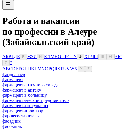
Работа и вакансии
по профессии в Алеуре
(Забайкальский край)
А
Б
В
Г
Д
Е
Ж
З
И
К
Л
М
Н
О
П
Р
С
Т
У
Х
Ц
Ч
Ш
Э
Ю
Ё
Й
Ф
Щ
Ы
#
Я
A
B
C
D
E
F
G
H
I
J
K
L
M
N
O
P
Q
R
S
T
U
V
W
X
Y
Z
фандрайзер
фармацевт
фармацевт аптечного склада
фармацевт в аптеку
фармацевт в больницу
фармацевтический представитель
фармацевт-консультант
фармацевт-провизор
фаршесоставитель
фасадчик
фасовщик