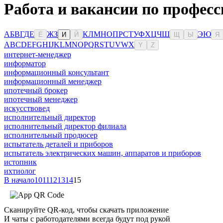
Работа и вакансии по професс
А
Б
В
Г
Д
Е
Ж
З
К
Л
М
Н
О
П
Р
С
Т
У
Ф
Х
Ц
Ч
Ш
Э
Ю
Ё
И
Й
Щ
Ы
Я
A
B
C
D
E
F
G
H
I
J
K
L
M
N
O
P
Q
R
S
T
U
V
W
X
Y
Z
интернет-менеджер
информатор
информационный консультант
информационный менеджер
ипотечный брокер
ипотечный менеджер
искусствовед
исполнительный директор
исполнительный директор филиала
исполнительный продюсер
испытатель деталей и приборов
испытатель электрических машин, аппаратов и приборов
истопник
ихтиолог
В начало
10
11
12
13
14
15
Сканируйте QR-код, чтобы скачать приложение
И чаты с работодателями всегда будут под рукой