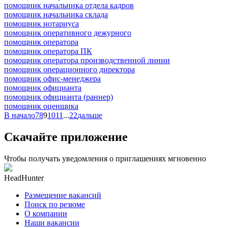
помощник начальника отдела кадров
помощник начальника склада
помощник нотариуса
помощник оперативного дежурного
помощник оператора
помощник оператора ПК
помощник оператора производственной линии
помощник операционного директора
помощник офис-менеджера
помощник официанта
помощник официанта (раннер)
помощник оценщика
В начало
7
8
9
10
11
...
22
дальше
Скачайте приложение
Чтобы получать уведомления о приглашениях мгновенно
HeadHunter
Размещение вакансий
Поиск по резюме
О компании
Наши вакансии