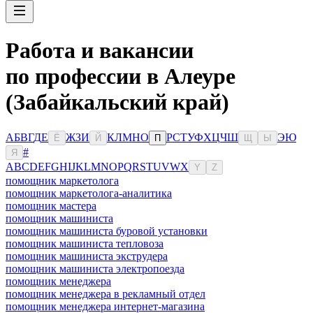
Работа и вакансии
по профессии в Алеуре
(Забайкальский край)
А
Б
В
Г
Д
Е
Ж
З
И
К
Л
М
Н
О
Р
С
Т
У
Ф
Х
Ц
Ч
Ш
Э
Ю
Ё
Й
П
Щ
Ы
#
Я
A
B
C
D
E
F
G
H
I
J
K
L
M
N
O
P
Q
R
S
T
U
V
W
X
Y
Z
помощник маркетолога
помощник маркетолога-аналитика
помощник мастера
помощник машиниста
помощник машиниста буровой установки
помощник машиниста тепловоза
помощник машиниста экструдера
помощник машиниста электропоезда
помощник менеджера
помощник менеджера в рекламный отдел
помощник менеджера интернет-магазина