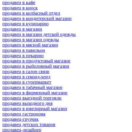
продавец в кафе
продавец в киоск
продавец в колбасный отдел
продавец в кондитерский магазин
продавец в кулинарию
продавец в магазин
продавец в магазин детской одежды
продавец в магазин одежды
продавец в мясной магазин
продавец в павильон
продавец в пекарню
продавец в продуктовый магазин
продавец в рыболовный магазин
продавец в салон связи
продавец в секонд-хенд
продавец в супермаркет
продавец в табачный магазин
продавец в фирменный магазин
продавец выездной торговли
продавец выходного дня
продавец в ювелирный магазин
продавец гастронома
продавец-грузчик
продавец детских товаров
продавец-дизайнер