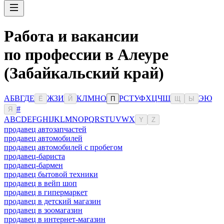
Работа и вакансии
по профессии в Алеуре
(Забайкальский край)
А
Б
В
Г
Д
Е
Ж
З
И
К
Л
М
Н
О
Р
С
Т
У
Ф
Х
Ц
Ч
Ш
Э
Ю
Ё
Й
П
Щ
Ы
#
Я
A
B
C
D
E
F
G
H
I
J
K
L
M
N
O
P
Q
R
S
T
U
V
W
X
Y
Z
продавец автозапчастей
продавец автомобилей
продавец автомобилей с пробегом
продавец-бариста
продавец-бармен
продавец бытовой техники
продавец в вейп шоп
продавец в гипермаркет
продавец в детский магазин
продавец в зоомагазин
продавец в интернет-магазин