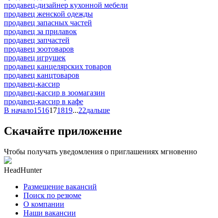
продавец-дизайнер кухонной мебели
продавец женской одежды
продавец запасных частей
продавец за прилавок
продавец запчастей
продавец зоотоваров
продавец игрушек
продавец канцелярских товаров
продавец канцтоваров
продавец-кассир
продавец-кассир в зоомагазин
продавец-кассир в кафе
В начало
15
16
17
18
19
...
22
дальше
Скачайте приложение
Чтобы получать уведомления о приглашениях мгновенно
HeadHunter
Размещение вакансий
Поиск по резюме
О компании
Наши вакансии