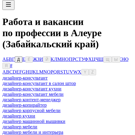
Работа и вакансии
по профессии в Алеуре
(Забайкальский край)
А
Б
В
Г
Е
Ж
З
И
К
Л
М
Н
О
П
Р
С
Т
У
Ф
Х
Ц
Ч
Ш
Э
Ю
Д
Ё
Й
Щ
Ы
#
Я
A
B
C
D
E
F
G
H
I
J
K
L
M
N
O
P
Q
R
S
T
U
V
W
X
Y
Z
дизайнер-консультант
дизайнер-консультант в салон штор
дизайнер-консультант кухни
дизайнер-консультант мебели
дизайнер контент-менеджер
дизайнер-копирайтер
дизайнер корпусной мебели
дизайнер кухни
дизайнер машинной вышивки
дизайнер мебели
дизайнер мебели и интерьера