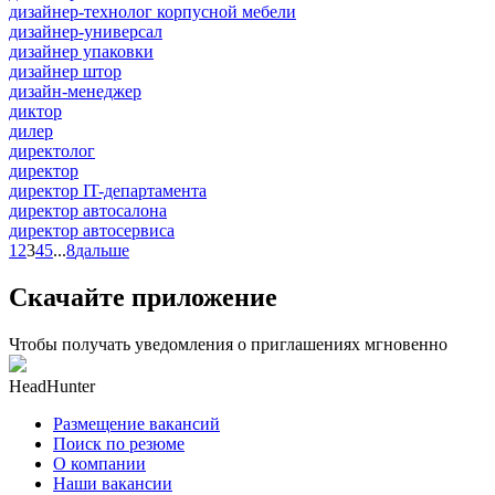
дизайнер-технолог корпусной мебели
дизайнер-универсал
дизайнер упаковки
дизайнер штор
дизайн-менеджер
диктор
дилер
директолог
директор
директор IT-департамента
директор автосалона
директор автосервиса
1
2
3
4
5
...
8
дальше
Скачайте приложение
Чтобы получать уведомления о приглашениях мгновенно
HeadHunter
Размещение вакансий
Поиск по резюме
О компании
Наши вакансии