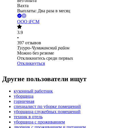
Без опыта
Вахта
Выплаты: Два раза в месяц
ООО
iFCM
3.9
•
397
отзывов
Тугуро-Чумиканский район
Можно без резюме
Откликнитесь среди первых
Откликнуться
Другие пользователи ищут
кухонный работник
уборщица
горничная
специалист по уборке помещений
уборщица служебных помещений
техник в отель
уборщица с проживанием
дворник с проживанием и питанием