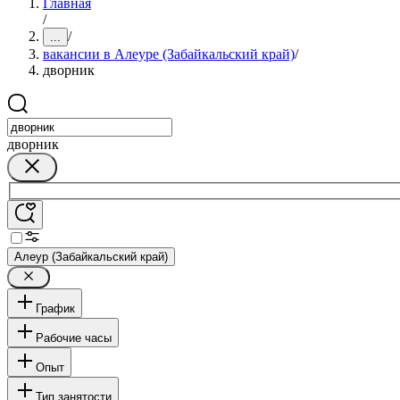
Главная
/
/
...
вакансии в Алеуре (Забайкальский край)
/
дворник
дворник
Алеур (Забайкальский край)
График
Рабочие часы
Опыт
Тип занятости