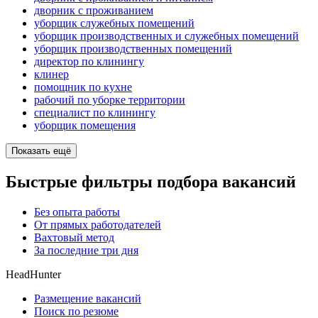
дворник с проживанием
уборщик служебных помещений
уборщик производственных и служебных помещений
уборщик производственных помещений
директор по клинингу
клинер
помощник по кухне
рабочий по уборке территории
специалист по клинингу
уборщик помещения
Показать ещё
Быстрые фильтры подбора вакансий
Без опыта работы
От прямых работодателей
Вахтовый метод
За последние три дня
HeadHunter
Размещение вакансий
Поиск по резюме