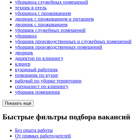
уборщица служебных помещений
техник в отель
уборщица с проживанием
дворник с проживанием и питанием
дворник с проживанием
уборщик служебных помещений
уборщица
уборщик производственных и служебных помещений
уборщик производственных помещений
дворник
директор по клинингу
клинер
кухонный работник
помощник по кухне
рабочий по уборке территории
специалист по клинингу
уборщик помещения
Показать ещё
Быстрые фильтры подбора вакансий
Без опыта работы
От прямых работодателей