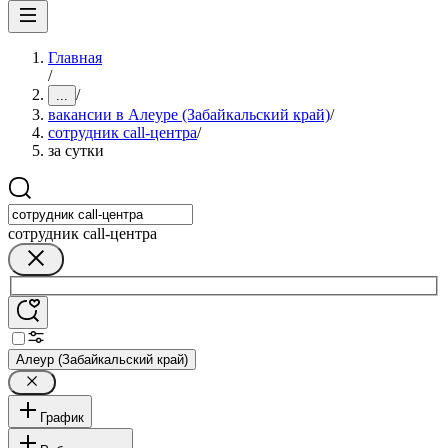
Главная
/
/
...
вакансии в Алеуре (Забайкальский край)
/
сотрудник call-центра
/
за сутки
сотрудник call-центра
Алеур (Забайкальский край)
График