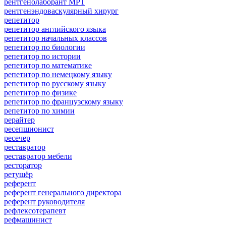
рентгенолаборант МРТ
рентгенэндоваскулярный хирург
репетитор
репетитор английского языка
репетитор начальных классов
репетитор по биологии
репетитор по истории
репетитор по математике
репетитор по немецкому языку
репетитор по русскому языку
репетитор по физике
репетитор по французскому языку
репетитор по химии
рерайтер
ресепшионист
ресечер
реставратор
реставратор мебели
ресторатор
ретушёр
референт
референт генерального директора
референт руководителя
рефлексотерапевт
рефмашинист