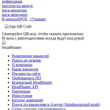
рефмеханик
риелтор по аренде
риск-аналитик
риск-менеджер
В начало
4
5
6
7
8
...
17
дальше
Сканируйте QR-код, чтобы скачать приложение
И чаты с работодателями всегда будут под рукой
HeadHunter
Размещение вакансий
Поиск по резюме
О компании
Наши вакансии
Реклама на сайте
Требования к ПО
Безопасный HeadHunter
HeadHunter API
Партнерам
Инвесторам
Каталог компаний
Поиск по вакансиям в Алеуре (Забайкальский край)
Сетка: соцсеть для нетворкинга