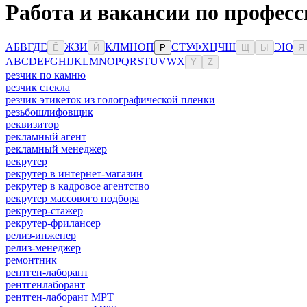
Работа и вакансии по професс
А
Б
В
Г
Д
Е
Ж
З
И
К
Л
М
Н
О
П
С
Т
У
Ф
Х
Ц
Ч
Ш
Э
Ю
Ё
Й
Р
Щ
Ы
Я
A
B
C
D
E
F
G
H
I
J
K
L
M
N
O
P
Q
R
S
T
U
V
W
X
Y
Z
резчик по камню
резчик стекла
резчик этикеток из голографической пленки
резьбошлифовщик
реквизитор
рекламный агент
рекламный менеджер
рекрутер
рекрутер в интернет-магазин
рекрутер в кадровое агентство
рекрутер массового подбора
рекрутер-стажер
рекрутер-фрилансер
релиз-инженер
релиз-менеджер
ремонтник
рентген-лаборант
рентгенлаборант
рентген-лаборант МРТ