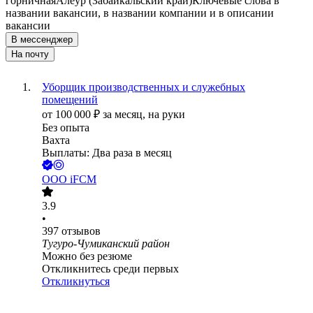
горничная
Алеур (Забайкальский край)
Ключевые слова в
названии вакансии, в названии компании и в описании
вакансии
В мессенджер
На почту
Уборщик производственных и служебных
помещений
от
100 000
₽
за месяц,
на руки
Без опыта
Вахта
Выплаты: Два раза в месяц
ООО
iFCM
3.9
•
397
отзывов
Тугуро-Чумиканский район
Можно без резюме
Откликнитесь среди первых
Откликнуться