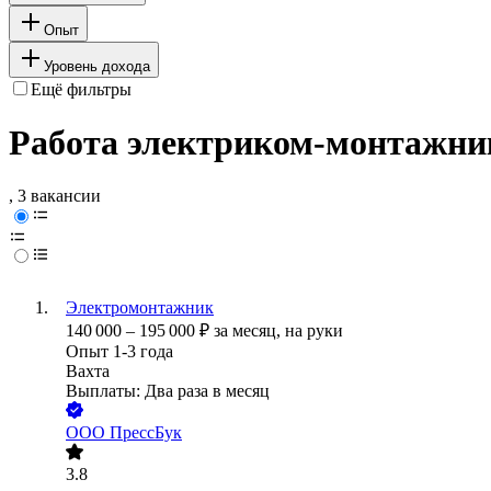
Опыт
Уровень дохода
Ещё фильтры
Работа электриком-монтажник
, 3 вакансии
Электромонтажник
140 000
–
195 000
₽
за месяц,
на руки
Опыт 1-3 года
Вахта
Выплаты: Два раза в месяц
ООО
ПрессБук
3.8