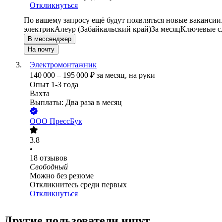
Откликнуться
По вашему запросу ещё будут появляться новые вакансии
электрик
Алеур (Забайкальский край)
За месяц
Ключевые сл
В мессенджер
На почту
Электромонтажник
140 000
–
195 000
₽
за месяц,
на руки
Опыт 1-3 года
Вахта
Выплаты: Два раза в месяц
ООО
ПрессБук
3.8
•
18
отзывов
Свободный
Можно без резюме
Откликнитесь среди первых
Откликнуться
Другие пользователи ищут