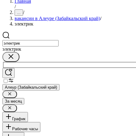
Главная
/
/
...
вакансии в Алеуре (Забайкальский край)
/
электрик
электрик
Алеур (Забайкальский край)
За месяц
График
Рабочие часы