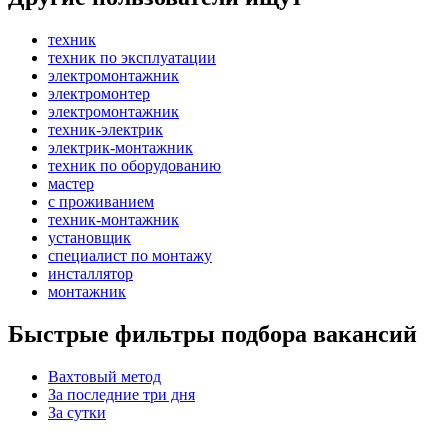
техник
техник по эксплуатации
электромонтажник
электромонтер
электромонтажник
техник-электрик
электрик-монтажник
техник по оборудованию
мастер
с проживанием
техник-монтажник
установщик
специалист по монтажу
инсталлятор
монтажник
Быстрые фильтры подбора вакансий
Вахтовый метод
За последние три дня
За сутки