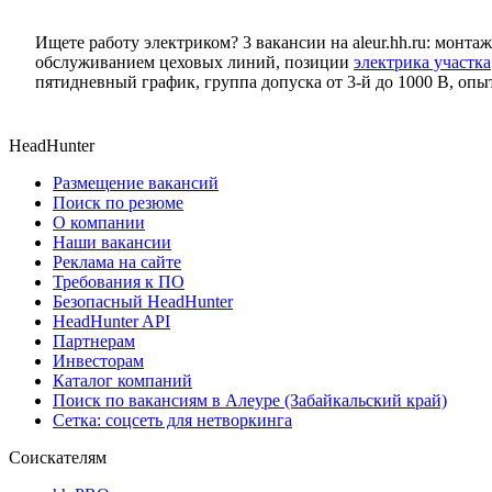
Ищете работу электриком? 3 вакансии на aleur.hh.ru: монт
обслуживанием цеховых линий, позиции
электрика участка
пятидневный график, группа допуска от 3-й до 1000 В, опы
HeadHunter
Размещение вакансий
Поиск по резюме
О компании
Наши вакансии
Реклама на сайте
Требования к ПО
Безопасный HeadHunter
HeadHunter API
Партнерам
Инвесторам
Каталог компаний
Поиск по вакансиям в Алеуре (Забайкальский край)
Сетка: соцсеть для нетворкинга
Соискателям