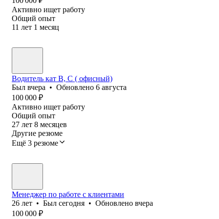
100 000
₽
Активно ищет работу
Общий опыт
11
лет
1
месяц
Водитель кат В, С ( офисный)
Был
вчера
•
Обновлено
6 августа
100 000
₽
Активно ищет работу
Общий опыт
27
лет
8
месяцев
Другие резюме
Ещё 3 резюме
Менеджер по работе с клиентами
26
лет
•
Был
сегодня
•
Обновлено
вчера
100 000
₽