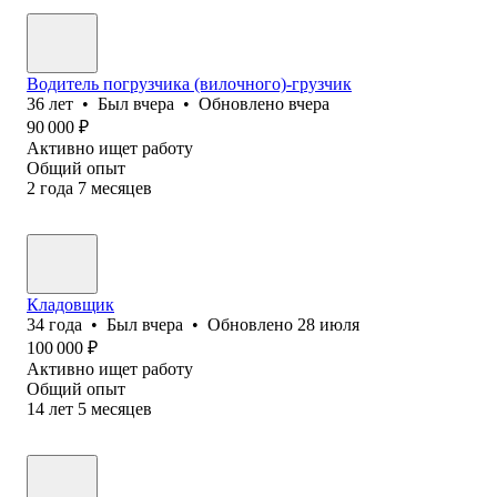
Водитель погрузчика (вилочного)-грузчик
36
лет
•
Был
вчера
•
Обновлено
вчера
90 000
₽
Активно ищет работу
Общий опыт
2
года
7
месяцев
Кладовщик
34
года
•
Был
вчера
•
Обновлено
28 июля
100 000
₽
Активно ищет работу
Общий опыт
14
лет
5
месяцев