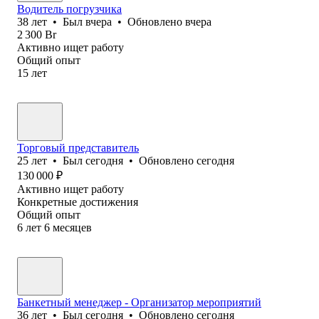
Водитель погрузчика
38
лет
•
Был
вчера
•
Обновлено
вчера
2 300
Br
Активно ищет работу
Общий опыт
15
лет
Торговый представитель
25
лет
•
Был
сегодня
•
Обновлено
сегодня
130 000
₽
Активно ищет работу
Конкретные достижения
Общий опыт
6
лет
6
месяцев
Банкетный менеджер - Организатор мероприятий
36
лет
•
Был
сегодня
•
Обновлено
сегодня