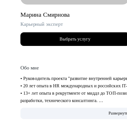
Марина Смирнова
Карьерный эксперт
Выбрать услугу
Обо мне
• Руководитель проекта "развитие
• 20 лет опыта в HR международных и российских IT
• 13+ лет опыта в рекрутменте от миддл до ТОП-пози
разработки, технического консалтинга.
• Сертифицированный карьерный коуч и эксперт по 
Развернут
• Провела 10 000+ собеседований.
• 10+ лет в карьерном консультировании.