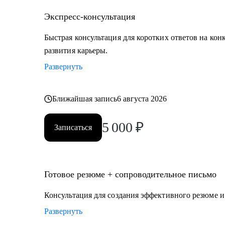
• Экспертам, middle и top менеджменту в области п
технологий, маркетинга, логистики, HR, юриспруде
Экспресс-консультация
• Тем, кто готов выйти на новый уровень карьеры, 
Быстрая консультация для коротких ответов на кон
траектории карьерного развития.
развития карьеры.
• Тем, кому необходимо оценить свои сильные и слаб
Развернуть
карьерного развития, преодолеть "карьерный потолок
Ближайшая запись
6 августа 2026
5 000
₽
Записаться
Готовое резюме + сопроводительное письмо
Консультация для создания эффективного резюме 
Развернуть