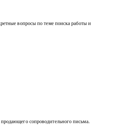
родаж, финансов, информационных
нции.
заинтересован в повышении и изменении
кретные вопросы по теме поиска работы и
ые стороны и выработать стратегию
", проработать "выгорание".
и продающего сопроводительного письма.