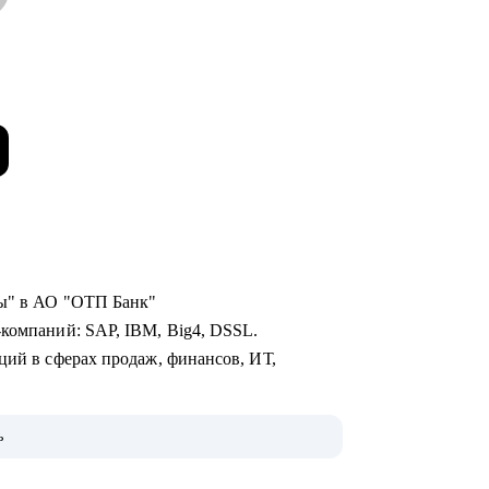
 внутренней карьеры" в АО "ОТП Банк"
-компаний: SAP, IBM, Big4, DSSL.
ций в сферах продаж, финансов, ИТ,
оценке сильных сторон (JOBEQ, Hogan).
ь