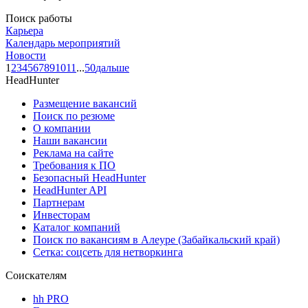
Поиск работы
Карьера
Календарь мероприятий
Новости
1
2
3
4
5
6
7
8
9
10
11
...
50
дальше
HeadHunter
Размещение вакансий
Поиск по резюме
О компании
Наши вакансии
Реклама на сайте
Требования к ПО
Безопасный HeadHunter
HeadHunter API
Партнерам
Инвесторам
Каталог компаний
Поиск по вакансиям в Алеуре (Забайкальский край)
Сетка: соцсеть для нетворкинга
Соискателям
hh PRO