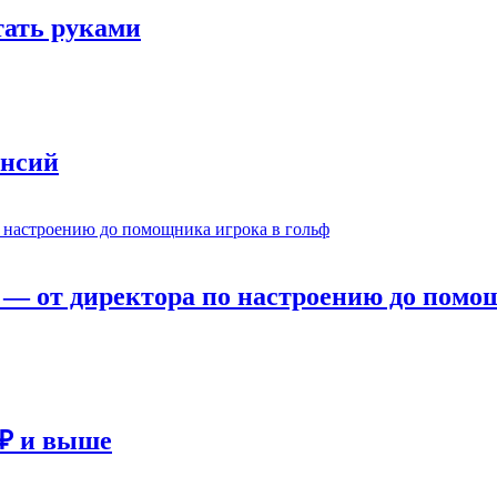
отать руками
ансий
— от директора по настроению до помощ
 ₽ и выше