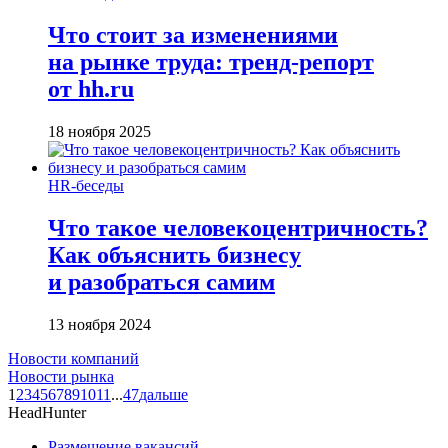
Что стоит за изменениями
на рынке труда: тренд-репорт
от hh.ru
18 ноября 2025
HR-беседы
Что такое человеко­центричность?
Как объяснить бизнесу
и разобраться самим
13 ноября 2024
Новости компаний
Новости рынка
1
2
3
4
5
6
7
8
9
10
11
...
47
дальше
HeadHunter
Размещение вакансий