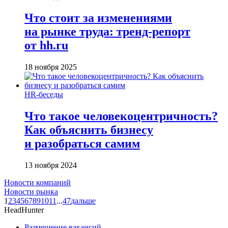
Что стоит за изменениями
на рынке труда: тренд-репорт
от hh.ru
18 ноября 2025
HR-беседы
Что такое человеко­центричность?
Как объяснить бизнесу
и разобраться самим
13 ноября 2024
Новости компаний
Новости рынка
1
2
3
4
5
6
7
8
9
10
11
...
47
дальше
HeadHunter
Размещение вакансий