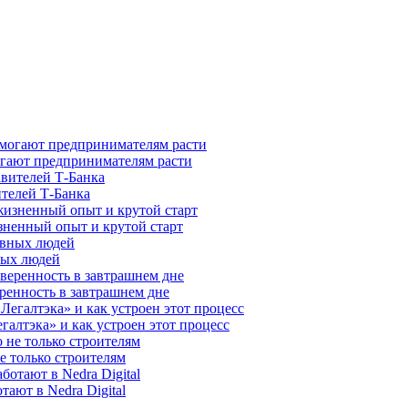
гают предпринимателям расти
ителей Т-Банка
зненный опыт и крутой старт
ных людей
ренность в завтрашнем дне
галтэка» и как устроен этот процесс
е только строителям
ают в Nedra Digital