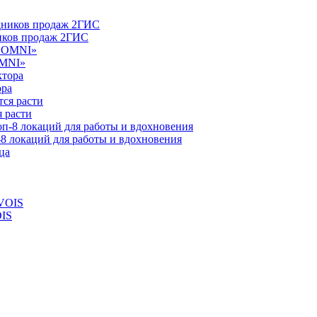
ников продаж 2ГИС
OMNI»
ора
 расти
-8 локаций для работы и вдохновения
OIS