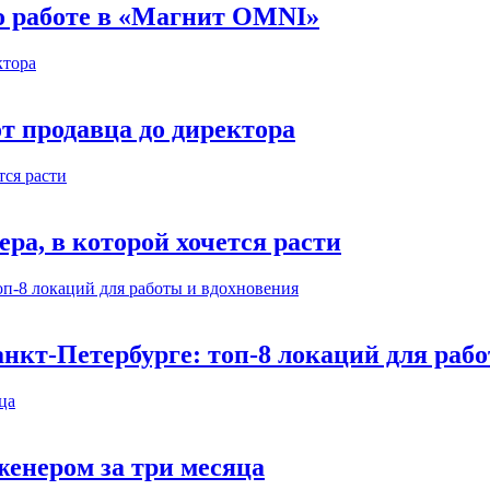
 о работе в «Магнит OMNI»
т продавца до директора
а, в которой хочется расти
нкт-Петербурге: топ-8 локаций для раб
енером за три месяца