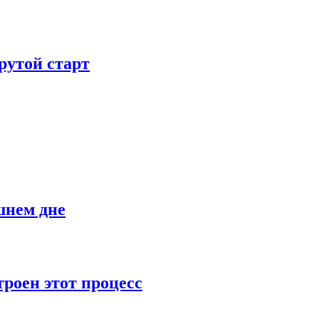
рутой старт
шнем дне
роен этот процесс