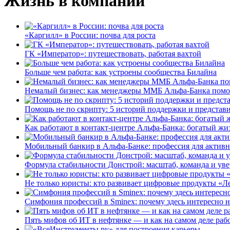
Жизнь в компании
«Каргилл» в России: почва для роста
ГК «Император»: путешествовать, работая вахтой
Больше чем работа: как устроены сообщества Билайна
Немалый бизнес: как менеджеры ММБ Альфа-Банка помо
Помощь не по скрипту: 5 историй поддержки и представ
Как работают в контакт-центре Альфа-Банка: богатый жи
Мобильный банкир в Альфа-Банке: профессия для актив
Формула стабильности Донстрой: масштаб, команда и уве
Не только юристы: кто развивает цифровые продукты «Ле
Симфония профессий в Sminex: почему здесь интересно н
Пять мифов об ИТ в нефтянке — и как на самом деле работ