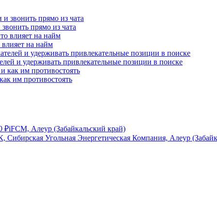
и звонить прямо из чата
о влияет на найм
телей и удерживать привлекательные позиции в поиске
как им противостоять
0
₽
iFCM, Алеур (Забайкальский край)
, Сибирская Угольная Энергетическая Компания, Алеур (Забайк