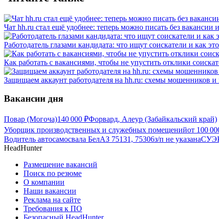
Чат hh.ru стал ещё удобнее: теперь можно писать без вакансии 
Работодатель глазами кандидата: что ищут соискатели и как эт
Как работать с вакансиями, чтобы не упустить отклики соиска
Защищаем аккаунт работодателя на hh.ru: схемы мошенников и 
Вакансии дня
Повар (Могоча)
140 000
₽
Форвард, Алеур (Забайкальский край)
Уборщик производственных и служебных помещений
от
100 00
Водитель автосамосвала БелАЗ 75131, 75306
з/п не указана
СУЭК
HeadHunter
Размещение вакансий
Поиск по резюме
О компании
Наши вакансии
Реклама на сайте
Требования к ПО
Безопасный HeadHunter