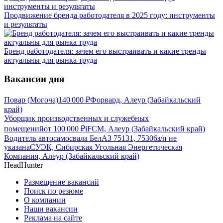
Продвижение бренда работодателя в 2025 году: инструменты
и результаты
Бренд работодателя: зачем его выстраивать и какие тренды
актуальны для рынка труда
Вакансии дня
Повар (Могоча)
140 000
₽
Форвард, Алеур (Забайкальский
край)
Уборщик производственных и служебных
помещений
от
100 000
₽
iFCM, Алеур (Забайкальский край)
Водитель автосамосвала БелАЗ 75131, 75306
з/п не
указана
СУЭК, Сибирская Угольная Энергетическая
Компания, Алеур (Забайкальский край)
HeadHunter
Размещение вакансий
Поиск по резюме
О компании
Наши вакансии
Реклама на сайте