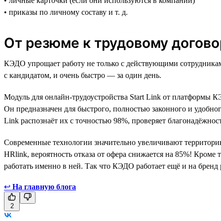
• личные карточки (если они используются в компании)
• приказы по личному составу и т. д.
От резюме к трудовому догово
КЭДО упрощает работу не только с действующими сотрудниками
с кандидатом, и очень быстро — за один день.
Модуль для онлайн-трудоустройства Start Link от платформы 
Он предназначен для быстрого, полностью законного и удобног
Link распознаёт их с точностью 98%, проверяет благонадёжно
Современные технологии значительно увеличивают территорию 
HRlink, вероятность отказа от офера снижается на 85%! Кром
работать именно в ней. Так что КЭДО работает ещё и на бренд 
↩
На главную блога
2