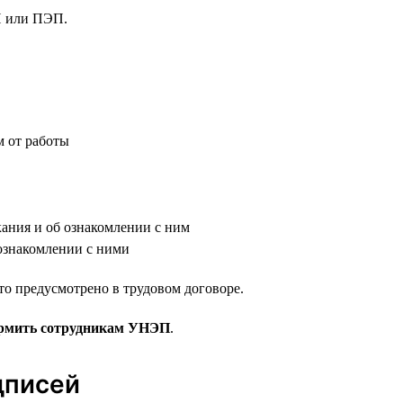
П или ПЭП.
м от работы
ания и об ознакомлении с ним
 ознакомлении с ними
о предусмотрено в трудовом договоре.
ормить сотрудникам УНЭП
.
дписей