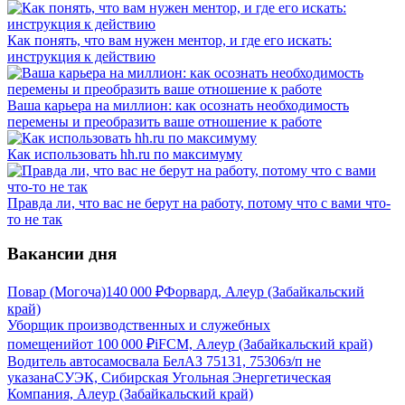
Как понять, что вам нужен ментор, и где его искать:
инструкция к действию
Ваша карьера на миллион: как осознать необходимость
перемены и преобразить ваше отношение к работе
Как использовать hh.ru по максимуму
Правда ли, что вас не берут на работу, потому что с вами что-
то не так
Вакансии дня
Повар (Могоча)
140 000
₽
Форвард, Алеур (Забайкальский
край)
Уборщик производственных и служебных
помещений
от
100 000
₽
iFCM, Алеур (Забайкальский край)
Водитель автосамосвала БелАЗ 75131, 75306
з/п не
указана
СУЭК, Сибирская Угольная Энергетическая
Компания, Алеур (Забайкальский край)