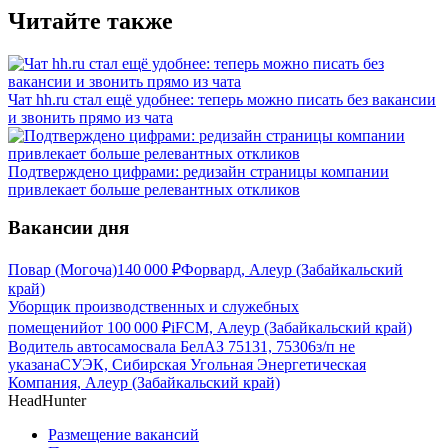
Читайте также
Чат hh.ru стал ещё удобнее: теперь можно писать без вакансии
и звонить прямо из чата
Подтверждено цифрами: редизайн страницы компании
привлекает больше релевантных откликов
Вакансии дня
Повар (Могоча)
140 000
₽
Форвард, Алеур (Забайкальский
край)
Уборщик производственных и служебных
помещений
от
100 000
₽
iFCM, Алеур (Забайкальский край)
Водитель автосамосвала БелАЗ 75131, 75306
з/п не
указана
СУЭК, Сибирская Угольная Энергетическая
Компания, Алеур (Забайкальский край)
HeadHunter
Размещение вакансий