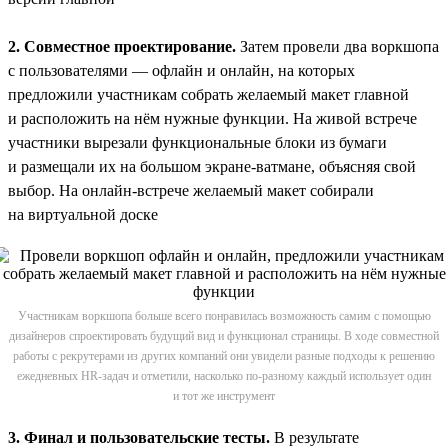
2. Совместное проектирование.
Затем провели два воркшопа
с пользователями — офлайн и онлайн, на которых
предложили участникам собрать желаемый макет главной
и расположить на нём нужные функции. На живой встрече
участники вырезали функциональные блоки из бумаги
и размещали их на большом экране-ватмане, объясняя свой
выбор. На онлайн-встрече желаемый макет собирали
на виртуальной доске
Участникам воркшопа больше всего понравилась возможность самим с помощью
дизайнеров спроектировать будущий вид и функционал страницы. В ходе совместной
работы с рекрутерами из других компаний они увидели разные подходы к решению
ежедневных HR-задач и отметили, насколько по-разному каждый использует один
и тот же инструмент
3. Финал и пользовательские тесты.
В результате