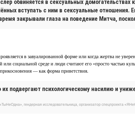
слер обвиняется в сексуальных домогательствах к
нных вступать с ним в сексуальные отношения. Ег
время закрывали глаза на поведение Митча, поско
проявляется в завуалированной форме или когда жертва не увере
й или социальной среде и люди считают его «просто частью ку
 прикосновения — как форма приветствия.
 их подвергают психологическому насилию и униже
«ТыНеОдна», гендерная исследовательница, организатор спецпроекта «ЯН