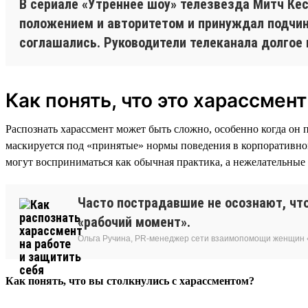
В сериале «Утреннее шоу» телезвезда Митч Кес
положением и авторитетом и принуждал подчинё
соглашались. Руководители телеканала долгое 
Как понять, что это харассмент
Распознать харассмент может быть сложно, особенно когда он 
маскируется под «принятые» нормы поведения в корпоративно
могут восприниматься как обычная практика, а нежелательные
Часто пострадавшие не осознают, что
«рабочий момент».
Ольга Ручина, PR-менеджер сети взаимопомощи женщин 
Как понять, что вы столкнулись с харассментом?