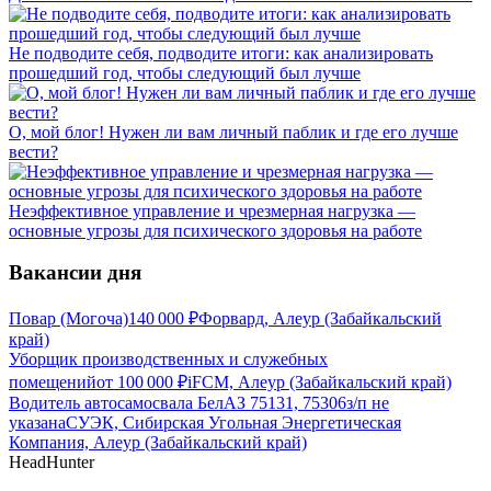
Не подводите себя, подводите итоги: как анализировать
прошедший год, чтобы следующий был лучше
О, мой блог! Нужен ли вам личный паблик и где его лучше
вести?
Неэффективное управление и чрезмерная нагрузка —
основные угрозы для психического здоровья на работе
Вакансии дня
Повар (Могоча)
140 000
₽
Форвард, Алеур (Забайкальский
край)
Уборщик производственных и служебных
помещений
от
100 000
₽
iFCM, Алеур (Забайкальский край)
Водитель автосамосвала БелАЗ 75131, 75306
з/п не
указана
СУЭК, Сибирская Угольная Энергетическая
Компания, Алеур (Забайкальский край)
HeadHunter