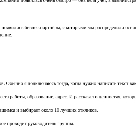
р в компании появилась очень быстро — она вела учёт, а админи
 появились бизнес-партнёры, с которыми мы распределили осно
ление.
. Обычно я подключаюсь тогда, когда нужно написать текст вака
еста работы, образование, адрес. И рассказал о ценностях, кото
увшимся и выбирает около 10 лучших откликов.
рое проводит руководитель группы.