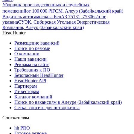
Уборщик производственных и служебных
помещений
от
100 000
₽
iFCM, Алеур (Забайкальский край)
Водитель автосамосвала БелАЗ 75131, 75306
з/п не
указана
СУЭК, Сибирская Угольная Энергетическая
Компания, Алеур (Забайкальский край)
HeadHunter
Размещение вакансий
Поиск по резюме
О компании
Наши вакансии
Реклама на сайте
Требования к ПО
Безопасный HeadHunter
HeadHunter API
Партнерам
Инвесторам
Каталог компаний
Поиск по вакансиям в Алеуре (Забайкальский край)
Сетка: соцсеть для нетворкинга
Соискателям
hh PRO
Готовое резюме