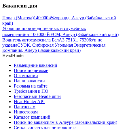
Вакансии дня
Повар (Могоча)
140 000
₽
Форвард, Алеур (Забайкальский
край)
Уборщик производственных и служебных
помещений
от
100 000
₽
iFCM, Алеур (Забайкальский край)
Водитель автосамосвала БелАЗ 75131, 75306
з/п не
указана
СУЭК, Сибирская Угольная Энергетическая
Компания, Алеур (Забайкальский край)
HeadHunter
Размещение вакансий
Поиск по резюме
О компании
Наши вакансии
Реклама на сайте
Требования к ПО
Безопасный HeadHunter
HeadHunter API
Партнерам
Инвесторам
Каталог компаний
Поиск по вакансиям в Алеуре (Забайкальский край)
Сетка: соцсеть для нетворкинга