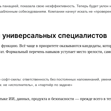
сь панацеей, показала свою неэффективность. Теперь будет уклон
шаблонным собеседованиям. Компании начнут искать не «проверен
 и универсальных специалистов
 функцию. Всё чаще в приоритете оказываются кандидаты, котор
ьтат. Формальный перечень навыков уступает место зрелости, са
о софт-скилы: ответственность без постоянных напоминаний, умен
а: не «исполнитель», а «партнёр по задаче»
ыке ИИ, данных, продукта и безопасности — прежде всего в те