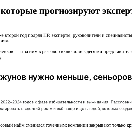
д, которые прогнозируют экспе
же второй год подряд HR-эксперты, руководители и специалисты
ниям.
енков — и за ним в разговор включились десятки представителе
й.
джунов нужно меньше, сеньоров
 2022–2024 годов к фазе избирательности и выжидания. Расслоени
естировать в «долгий рост» и всё чаще ищет людей, которые созд
совый найм сменился точечным: компании закрывают только кри