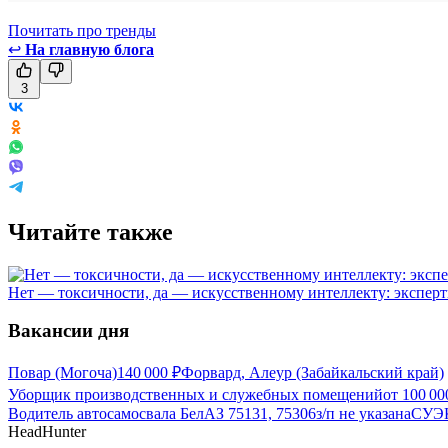
Почитать про тренды
↩
На главную блога
3
Читайте также
Нет — токсичности, да — искусственному интеллекту: эксперт
Вакансии дня
Повар (Могоча)
140 000
₽
Форвард, Алеур (Забайкальский край)
Уборщик производственных и служебных помещений
от
100 00
Водитель автосамосвала БелАЗ 75131, 75306
з/п не указана
СУЭК
HeadHunter