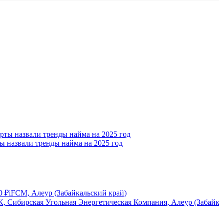
ы назвали тренды найма на 2025 год
0
₽
iFCM, Алеур (Забайкальский край)
, Сибирская Угольная Энергетическая Компания, Алеур (Забайк