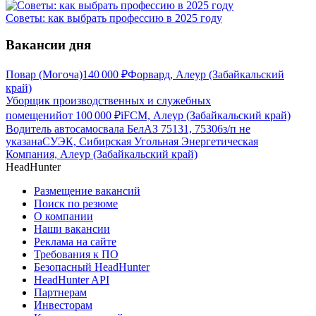
Советы: как выбрать профессию в 2025 году
Вакансии дня
Повар (Могоча)
140 000
₽
Форвард, Алеур (Забайкальский
край)
Уборщик производственных и служебных
помещений
от
100 000
₽
iFCM, Алеур (Забайкальский край)
Водитель автосамосвала БелАЗ 75131, 75306
з/п не
указана
СУЭК, Сибирская Угольная Энергетическая
Компания, Алеур (Забайкальский край)
HeadHunter
Размещение вакансий
Поиск по резюме
О компании
Наши вакансии
Реклама на сайте
Требования к ПО
Безопасный HeadHunter
HeadHunter API
Партнерам
Инвесторам