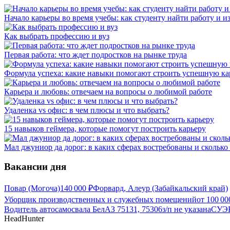
Начало карьеры во время учебы: как студенту найти работу и и
Как выбрать профессию и вуз
Первая работа: что ждет подростков на рынке труда
Формула успеха: какие навыки помогают строить успешную ка
Карьера и любовь: отвечаем на вопросы о любимой работе
Удаленка vs офис: в чем плюсы и что выбрать?
15 навыков геймера, которые помогут построить карьеру
Мал джуниор да дорог: в каких сферах востребованы и скольк
Вакансии дня
Повар (Могоча)
140 000
₽
Форвард, Алеур (Забайкальский край)
Уборщик производственных и служебных помещений
от
100 00
Водитель автосамосвала БелАЗ 75131, 75306
з/п не указана
СУЭК
HeadHunter