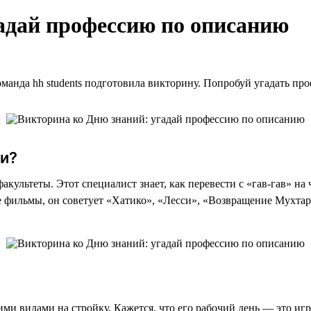
адай профессию по описанию
оманда hh students подготовила викторину. Попробуй угадать пр
ми?
акультеты. Этот специалист знает, как перевести с «гав-гав» на
е фильмы, он советует «Хатико», «Лесси», «Возвращение Мухтар
ими видами на стройку. Кажется, что его рабочий день — это иг