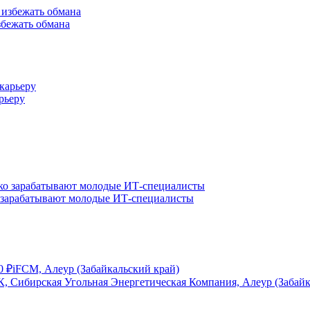
збежать обмана
рьеру
о зарабатывают молодые ИТ-специалисты
0
₽
iFCM, Алеур (Забайкальский край)
, Сибирская Угольная Энергетическая Компания, Алеур (Забайк