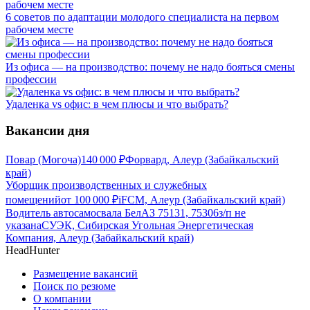
6 советов по адаптации молодого специалиста на первом
рабочем месте
Из офиса — на производство: почему не надо бояться смены
профессии
Удаленка vs офис: в чем плюсы и что выбрать?
Вакансии дня
Повар (Могоча)
140 000
₽
Форвард, Алеур (Забайкальский
край)
Уборщик производственных и служебных
помещений
от
100 000
₽
iFCM, Алеур (Забайкальский край)
Водитель автосамосвала БелАЗ 75131, 75306
з/п не
указана
СУЭК, Сибирская Угольная Энергетическая
Компания, Алеур (Забайкальский край)
HeadHunter
Размещение вакансий
Поиск по резюме
О компании