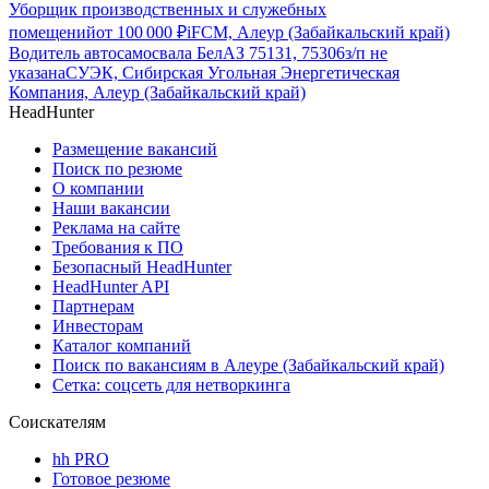
Уборщик производственных и служебных
помещений
от
100 000
₽
iFCM, Алеур (Забайкальский край)
Водитель автосамосвала БелАЗ 75131, 75306
з/п не
указана
СУЭК, Сибирская Угольная Энергетическая
Компания, Алеур (Забайкальский край)
HeadHunter
Размещение вакансий
Поиск по резюме
О компании
Наши вакансии
Реклама на сайте
Требования к ПО
Безопасный HeadHunter
HeadHunter API
Партнерам
Инвесторам
Каталог компаний
Поиск по вакансиям в Алеуре (Забайкальский край)
Сетка: соцсеть для нетворкинга
Соискателям
hh PRO
Готовое резюме