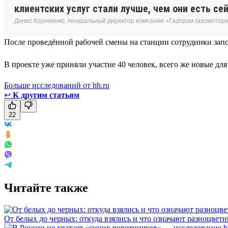
клиентских услуг стали лучше, чем они есть сей
Денис Корниенко, генеральный директор компании «Газпром газомотор
После проведённой рабочей смены на станции сотрудники запо
В проекте уже приняли участие 40 человек, всего же новые дл
Больше исследований от hh.ru
↩
К другим статьям
22
Читайте также
От белых до черных: откуда взялись и что означают разноцвет