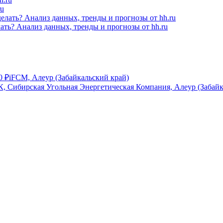
ru
лать? Анализ данных, тренды и прогнозы от hh.ru
0
₽
iFCM, Алеур (Забайкальский край)
, Сибирская Угольная Энергетическая Компания, Алеур (Забайк