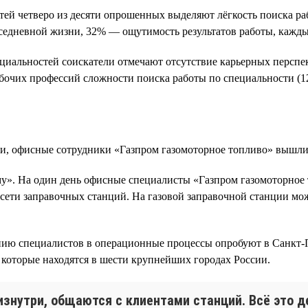
й четверо из десяти опрошенных выделяют лёгкость поиска ра
вседневной жизни, 32% — ощутимость результатов работы, кажд
иальностей соискатели отмечают отсутствие карьерных перспек
бочих профессий сложности поиска работы по специальности (12
и, офисные сотрудники «Газпром газомоторное топливо» вышли 
му». На один день офисные специалисты «Газпром газомоторное
а сети заправочных станций. На газовой заправочной станции м
нию специалистов в операционные процессы опробуют в Санкт-П
которые находятся в шести крупнейших городах России.
нутри, общаются с клиентами станций. Всё это де