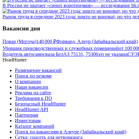
В России не хватает «синих воротничков» — исследование hh.
Рынок труда в середине 2023 года: никто не виноват, но что де
Вакансии дня
Повар (Могоча)
140 000
₽
Форвард, Алеур (Забайкальский край)
Уборщик производственных и служебных помещений
от
100 00
Водитель автосамосвала БелАЗ 75131, 75306
з/п не указана
СУЭК
HeadHunter
Размещение вакансий
Поиск по резюме
О компании
Наши вакансии
Реклама на сайте
Требования к ПО
Безопасный HeadHunter
HeadHunter API
Партнерам
Инвесторам
Каталог компаний
Поиск по вакансиям в Алеуре (Забайкальский край)
Сетка: соцсеть для нетворкинга