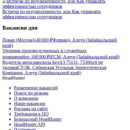
Встречи по результативности, или Как управлять
эффективностью сотрудников
Вакансии дня
Повар (Могоча)
140 000
₽
Форвард, Алеур (Забайкальский
край)
Уборщик производственных и служебных
помещений
от
100 000
₽
iFCM, Алеур (Забайкальский край)
Водитель автосамосвала БелАЗ 75131, 75306
з/п не
указана
СУЭК, Сибирская Угольная Энергетическая
Компания, Алеур (Забайкальский край)
HeadHunter
Размещение вакансий
Поиск по резюме
О компании
Наши вакансии
Реклама на сайте
Требования к ПО
Безопасный HeadHunter
HeadHunter API
Партнерам