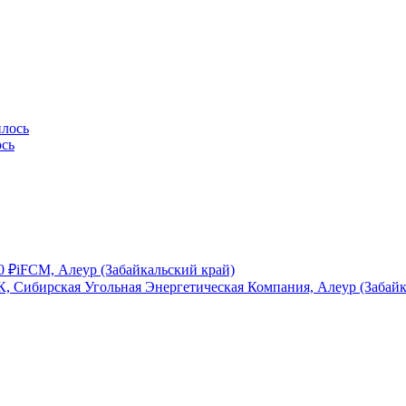
ось
0
₽
iFCM, Алеур (Забайкальский край)
, Сибирская Угольная Энергетическая Компания, Алеур (Забайк