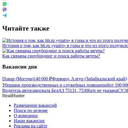
Читайте также
История о том, как hh.ru «ушёл» в горы и что из этого получил
Как связаны сноубординг и поиск работы мечты?
Вакансии дня
Повар (Могоча)
140 000
₽
Форвард, Алеур (Забайкальский край)
Уборщик производственных и служебных помещений
от
100 00
Водитель автосамосвала БелАЗ 75131, 75306
з/п не указана
СУЭК
HeadHunter
Размещение вакансий
Поиск по резюме
О компании
Наши вакансии
Реклама на сайте