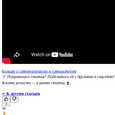
Больше о самореализации и саморазвитии
🚩
Понравилась статья? Поделитесь ей с друзьями в соцсетях!
Кнопка репоста — в шапке статьи
⏫
↩
К другим статьям
1