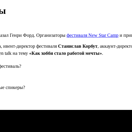
ты
казал Генри Форд. Организаторы
фестиваля New Star Camp
и при
в
, ивент-директор фестиваля
Станислав Корбут
, аккаунт-дирек
n talk на тему
«Как хобби стало работой мечты»
.
фестиваль?
ые спикеры?