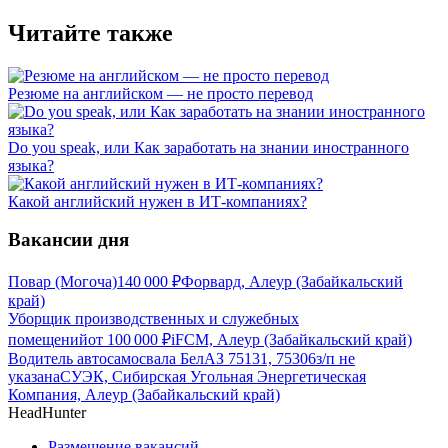
Читайте также
Резюме на английском — не просто перевод
Do you speak, или Как заработать на знании иностранного
языка?
Какой английский нужен в ИТ-компаниях?
Вакансии дня
Повар (Могоча)
140 000
₽
Форвард, Алеур (Забайкальский
край)
Уборщик производственных и служебных
помещений
от
100 000
₽
iFCM, Алеур (Забайкальский край)
Водитель автосамосвала БелАЗ 75131, 75306
з/п не
указана
СУЭК, Сибирская Угольная Энергетическая
Компания, Алеур (Забайкальский край)
HeadHunter
Размещение вакансий