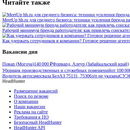
Читайте также
MeetUp hh.ru для среднего бизнеса: техники усиления бренда р
Рабочий минимум бренда работодателя: как привлечь соискател
Как удержать сотрудников в компании? Готовое решение агент
Вакансии дня
Повар (Могоча)
140 000
₽
Форвард, Алеур (Забайкальский край)
Уборщик производственных и служебных помещений
от
100 00
Водитель автосамосвала БелАЗ 75131, 75306
з/п не указана
СУЭК
HeadHunter
Размещение вакансий
Поиск по резюме
О компании
Наши вакансии
Реклама на сайте
Требования к ПО
Безопасный HeadHunter
HeadHunter API