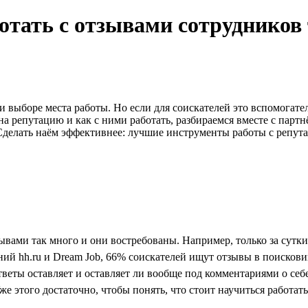
тать с отзывами сотрудников т
 выборе места работы. Но если для соискателей это вспомогат
на репутацию и как с ними работать, разбираемся вместе с па
делать наём эффективнее: лучшие инструменты работы с репут
зывами так много и они востребованы. Например, только за сутк
ний hh.ru и Dream Job, 66% соискателей ищут отзывы в поискови
тветы оставляет и оставляет ли вообще под комментариями о себе
же этого достаточно, чтобы понять, что стоит научиться работат