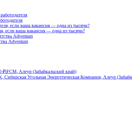
аботодателя
я, если ваша вакансия — одна из тысячи?
ства Adventum
0
₽
iFCM, Алеур (Забайкальский край)
, Сибирская Угольная Энергетическая Компания, Алеур (Забайк