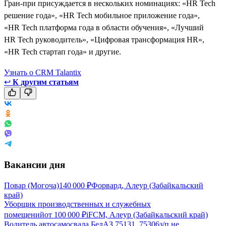
Гран-при присуждается в нескольких номинациях: «HR Tech
решение года», «HR Tech мобильное приложение года»,
«HR Tech платформа года в области обучения», «Лучший
HR Tech руководитель», «Цифровая трансформация HR»,
«HR Tech стартап года» и другие.
Узнать о CRM Talantix
↩
К другим статьям
Вакансии дня
Повар (Могоча)
140 000
₽
Форвард, Алеур (Забайкальский
край)
Уборщик производственных и служебных
помещений
от
100 000
₽
iFCM, Алеур (Забайкальский край)
Водитель автосамосвала БелАЗ 75131, 75306
з/п не