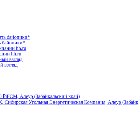
ь байопики*
ании hh.ru
ый взгляд
0
₽
iFCM, Алеур (Забайкальский край)
, Сибирская Угольная Энергетическая Компания, Алеур (Забайк