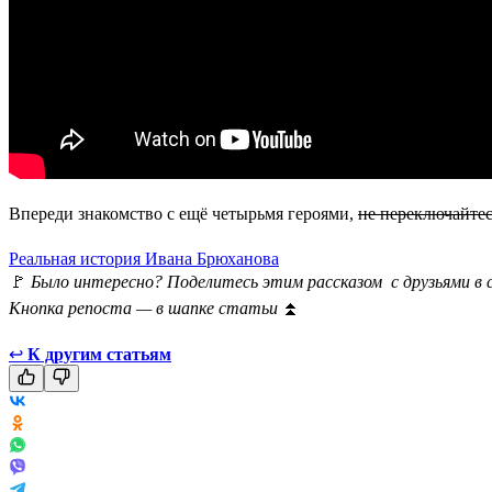
Впереди знакомство с ещё четырьмя героями,
не переключайтес
Реальная история Ивана Брюханова
🚩
Было интересно? Поделитесь этим рассказом с друзьями в 
Кнопка репоста — в шапке статьи
⏫
↩
К другим статьям