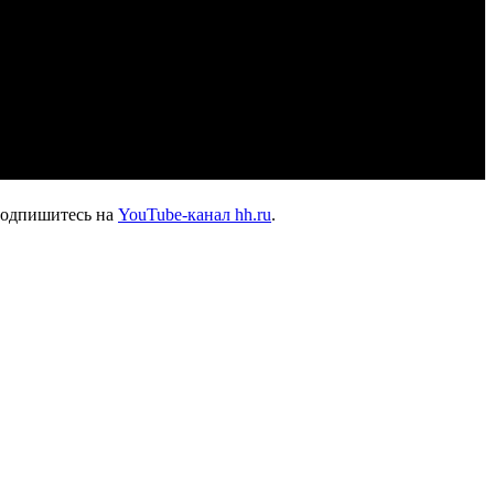
подпишитесь на
YouTube-канал hh.ru
.