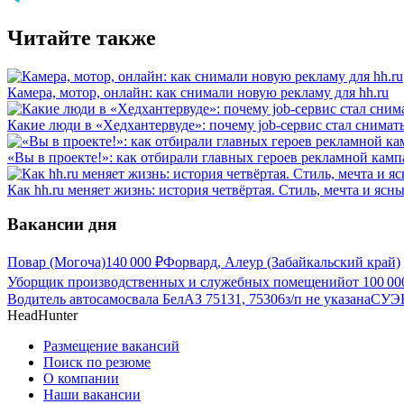
Читайте также
Камера, мотор, онлайн: как снимали новую рекламу для hh.ru
Какие люди в «Хедхантервуде»: почему job-сервис стал снимат
«Вы в проекте!»: как отбирали главных героев рекламной камп
Как hh.ru меняет жизнь: история четвёртая. Стиль, мечта и ясн
Вакансии дня
Повар (Могоча)
140 000
₽
Форвард, Алеур (Забайкальский край)
Уборщик производственных и служебных помещений
от
100 00
Водитель автосамосвала БелАЗ 75131, 75306
з/п не указана
СУЭК
HeadHunter
Размещение вакансий
Поиск по резюме
О компании
Наши вакансии