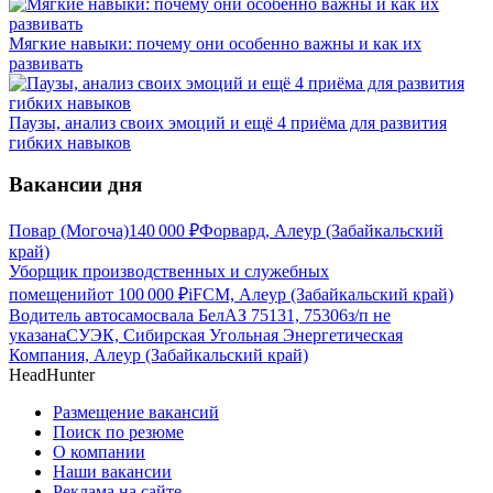
Мягкие навыки: почему они особенно важны и как их
развивать
Паузы, анализ своих эмоций и ещё 4 приёма для развития
гибких навыков
Вакансии дня
Повар (Могоча)
140 000
₽
Форвард, Алеур (Забайкальский
край)
Уборщик производственных и служебных
помещений
от
100 000
₽
iFCM, Алеур (Забайкальский край)
Водитель автосамосвала БелАЗ 75131, 75306
з/п не
указана
СУЭК, Сибирская Угольная Энергетическая
Компания, Алеур (Забайкальский край)
HeadHunter
Размещение вакансий
Поиск по резюме
О компании
Наши вакансии
Реклама на сайте