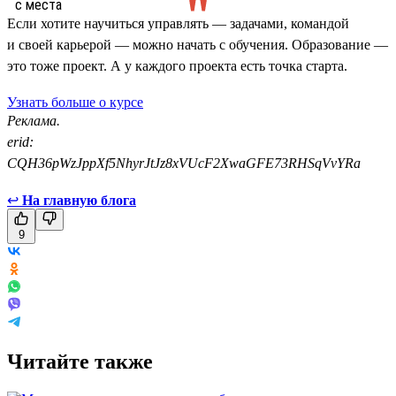
Если хотите научиться управлять — задачами, командой
и своей карьерой — можно начать с обучения. Образование —
это тоже проект. А у каждого проекта есть точка старта.
Узнать больше о курсе
Реклама.
erid:
CQH36pWzJppXf5NhyrJtJz8xVUcF2XwaGFE73RHSqVvYRa
↩
На главную блога
9
Читайте также