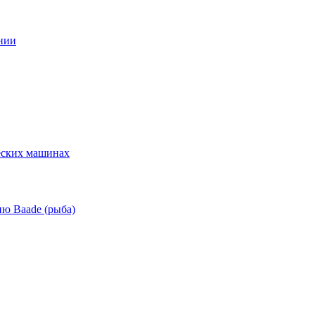
нии
еских машинах
ю Baade (рыба)