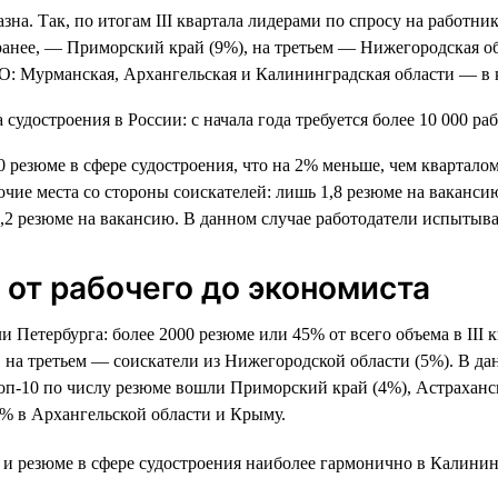
зна. Так, по итогам III квартала лидерами по спросу на работни
и ранее, — Приморский край (9%), на третьем — Нижегородская о
ФО: Мурманская, Архангельская и Калининградская области — в 
500 резюме в сфере судостроения, что на 2% меньше, чем квартал
очие места со стороны соискателей: лишь 1,8 резюме на ваканси
1,2 резюме на вакансию. В данном случае работодатели испытыв
от рабочего до экономиста
Петербурга: более 2000 резюме или 45% от всего объема в III к
 на третьем — соискатели из Нижегородской области (5%). В да
топ-10 по числу резюме вошли Приморский край (4%), Астраханск
% в Архангельской области и Крыму.
и резюме в сфере судостроения наиболее гармонично в Калининг