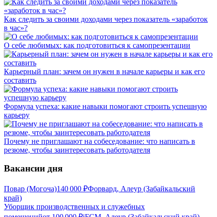
Как следить за своими доходами через показатель «заработок
в час»?
О себе любимых: как подготовиться к самопрезентации
Карьерный план: зачем он нужен в начале карьеры и как его
составить
Формула успеха: какие навыки помогают строить успешную
карьеру
Почему не приглашают на собеседование: что написать в
резюме, чтобы заинтересовать работодателя
Вакансии дня
Повар (Могоча)
140 000
₽
Форвард, Алеур (Забайкальский
край)
Уборщик производственных и служебных
помещений
от
100 000
₽
iFCM, Алеур (Забайкальский край)