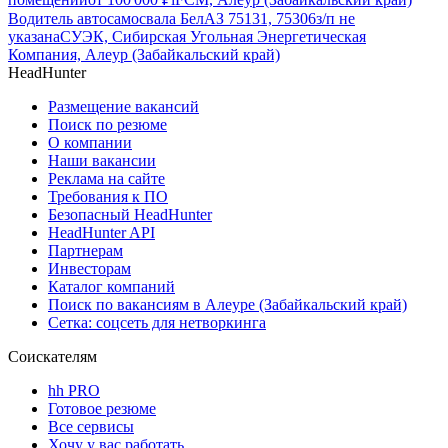
Водитель автосамосвала БелАЗ 75131, 75306
з/п не
указана
СУЭК, Сибирская Угольная Энергетическая
Компания, Алеур (Забайкальский край)
HeadHunter
Размещение вакансий
Поиск по резюме
О компании
Наши вакансии
Реклама на сайте
Требования к ПО
Безопасный HeadHunter
HeadHunter API
Партнерам
Инвесторам
Каталог компаний
Поиск по вакансиям в Алеуре (Забайкальский край)
Сетка: соцсеть для нетворкинга
Соискателям
hh PRO
Готовое резюме
Все сервисы
Хочу у вас работать