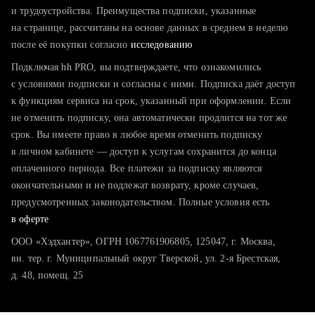
тратите много времени на поиск и вручную поднимаете
и трудоустройства. Преимущества подписки, указанные
резюме
на странице, рассчитаны на основе данных в среднем в неделю
после её покупки согласно
хотите сравнить себя с конкурентами и оценить шансы
исследованию
Подключая hh PRO, вы подтверждаете, что ознакомились
с условиями подписки и согласны с ними. Подписка даёт доступ
к функциям сервиса на срок, указанный при оформлении. Если
не отменить подписку, она автоматически продлится на тот же
срок. Вы имеете право в любое время отменить подписку
в личном кабинете — доступ к услугам сохранится до конца
оплаченного периода. Все платежи за подписку являются
окончательными и не подлежат возврату, кроме случаев,
предусмотренных законодательством. Полные условия есть
в оферте
ООО «Хэдхантер», ОГРН 1067761906805, 125047, г. Москва,
вн. тер. г. Муниципальный округ Тверской, ул. 2-я Брестская,
д. 48, помещ. 25